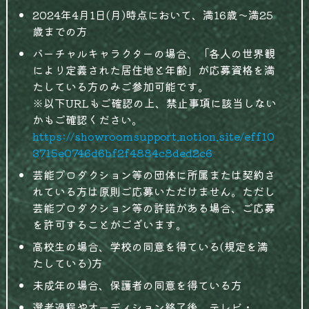
2024年4月1日(月)時点において、満16歳〜満25
歳までの方
バーチャルキャラクターの場合、「各人の世界観
により定義された居住地と年齢」が応募資格を満
たしている方のみご参加可能です。
※以下URLもご確認の上、禁止事項に該当しない
かもご確認ください。
https://showroomsupport.notion.site/eff10
3715e0746d6bf2f4884c8ded2c6
芸能プロダクション等の団体に所属または契約さ
れている方は原則ご応募いただけません。ただし
芸能プロダクション等の許諾がある場合、ご応募
を許可することがございます。
高校生の場合、学校の同意を得ている(規定を満
たしている)方
未成年の場合、保護者の同意を得ている方
選考過程やオーディション終了後、テレビ・