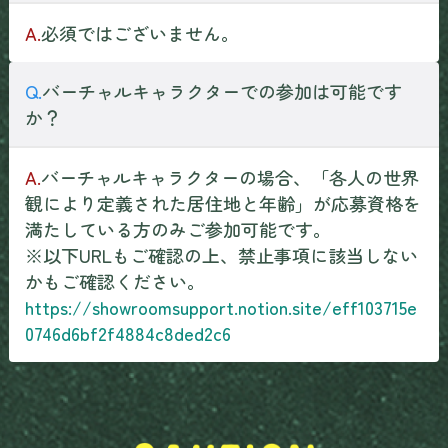
A.
必須ではございません。
Q.
バーチャルキャラクターでの参加は可能です
か？
A.
バーチャルキャラクターの場合、「各人の世界
観により定義された居住地と年齢」が応募資格を
満たしている方のみご参加可能です。
※以下URLもご確認の上、禁止事項に該当しない
かもご確認ください。
https://showroomsupport.notion.site/eff103715e
0746d6bf2f4884c8ded2c6