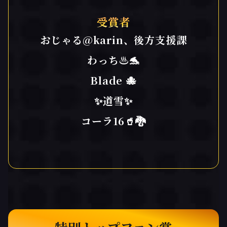
受賞者
おじゃる@karin、後方支援課
わっち♨️🐬
Blade 🐙
✨道雪✨
コーラ16🥤🐉