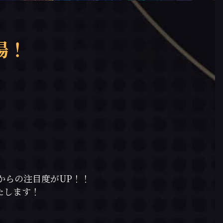
場！
からの注目度がUP！！
たします！