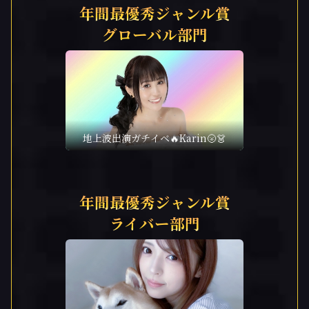
年間最優秀ジャンル賞
グローバル部門
地上波出演ガチイベ🔥Karin🌝👗
年間最優秀ジャンル賞
ライバー部門