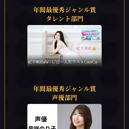
年間最優秀ジャンル賞
タレント部門
紀平萌絵👼🤍17日～人生ラストCanCam
🔥4度目の挑戦🔥
年間最優秀ジャンル賞
声優部門