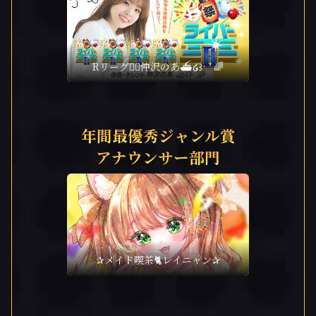
Rリーグ❤️‍🔥仲沢のあ⛴໒꒱· ﾟ🌈
年間最優秀ジャンル賞
アナウンサー部門
✰メイド喫茶🐈️レイニャン✰