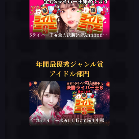
Sライバー王🔥全力決勝🗽🌈Annnnnaの
空⛱
年間最優秀ジャンル賞
アイドル部門
全力Sライバー求🔥❤️‍🔥147cm深川史那の
ルーム🐸🎈