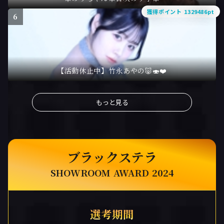
獲得ポイント 1329486pt
6
【活動休止中】竹永あやの🐷🍣❤️
もっと見る
ブラックステラ
SHOWROOM AWARD 2024
選考期間