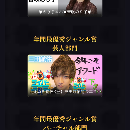
☀️のりちゃん☀️音咲のり子☀️
年間最優秀ジャンル賞
芸人部門
【死ぬる覚悟R王】三田航佑🎅今年こそ
アワード！
年間最優秀ジャンル賞
バーチャル部門