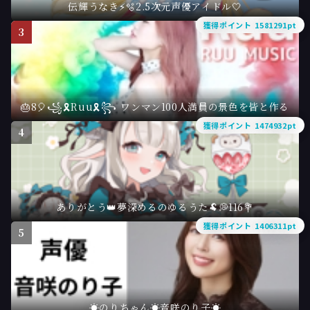
伝輝うなき⚡️🫧2.5次元声優アイドル🤍
獲得ポイント 1581291pt
3
🎂8🎈꧁🎗️Ruu🎗꧂ ワンマン100人満員の景色を皆と作る
獲得ポイント 1474932pt
4
ありがとう👑夢深めるのゆるうた🐏💭116💐
獲得ポイント 1406311pt
5
☀️のりちゃん☀️音咲のり子☀️